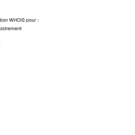
tion WHOIS pour :
gistrement
s