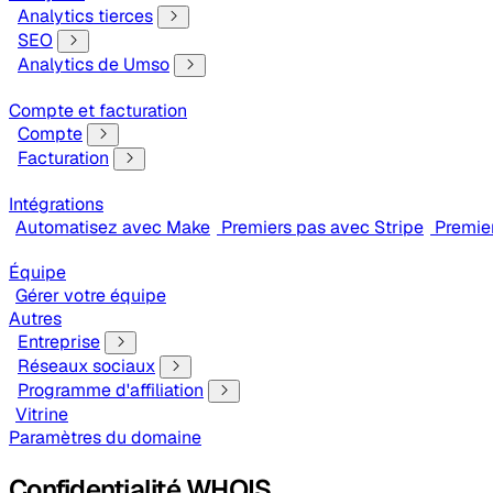
Analytics tierces
SEO
Analytics de Umso
Compte et facturation
Compte
Facturation
Intégrations
Automatisez avec Make
Premiers pas avec Stripe
Premie
Équipe
Gérer votre équipe
Autres
Entreprise
Réseaux sociaux
Programme d'affiliation
Vitrine
Paramètres du domaine
Confidentialité WHOIS