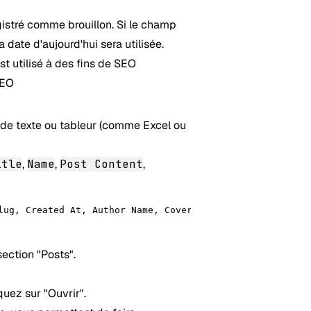
egistré comme brouillon. Si le champ
 date d'aujourd'hui sera utilisée.
 utilisé à des fins de SEO
SEO
r de texte ou tableur (comme Excel ou
itle
,
Name
,
Post Content
,
lug, Created At, Author Name, Cover Image, Published At,
ection "Posts".
quez sur "Ouvrir".