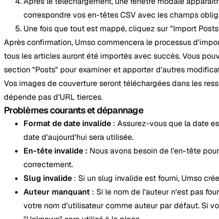
Après le téléchargement, une fenêtre modale apparaîtr
correspondre vos en-têtes CSV avec les champs obligat
Une fois que tout est mappé, cliquez sur "Import Posts"
Après confirmation, Umso commencera le processus d'importa
tous les articles auront été importés avec succès. Vous pou
section "Posts" pour examiner et apporter d'autres modificat
Vos images de couverture seront téléchargées dans les ress
dépende pas d'URL tierces.
Problèmes courants et dépannage
Format de date invalide
: Assurez-vous que la date es
date d'aujourd'hui sera utilisée.
En-tête invalide :
Nous avons besoin de l'en-tête pou
correctement.
Slug invalide
: Si un slug invalide est fourni, Umso créer
Auteur manquant
: Si le nom de l'auteur n'est pas fo
votre nom d'utilisateur comme auteur par défaut. Si v