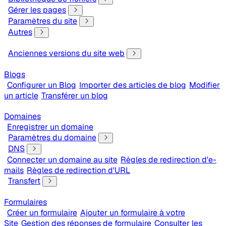
Gérer les pages
Paramètres du site
Autres
Anciennes versions du site web
Blogs
Configurer un Blog
Importer des articles de blog
Modifier
un article
Transférer un blog
Domaines
Enregistrer un domaine
Paramètres du domaine
DNS
Connecter un domaine au site
Règles de redirection d'e-
mails
Règles de redirection d'URL
Transfert
Formulaires
Créer un formulaire
Ajouter un formulaire à votre
Site
Gestion des réponses de formulaire
Consulter les