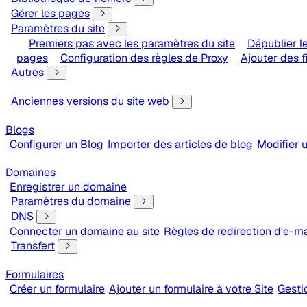
Gérer les pages
Paramètres du site
Premiers pas avec les paramètres du site
Dépublier le
pages
Configuration des règles de Proxy
Ajouter des fi
Autres
Anciennes versions du site web
Blogs
Configurer un Blog
Importer des articles de blog
Modifier u
Domaines
Enregistrer un domaine
Paramètres du domaine
DNS
Connecter un domaine au site
Règles de redirection d'e-ma
Transfert
Formulaires
Créer un formulaire
Ajouter un formulaire à votre Site
Gesti