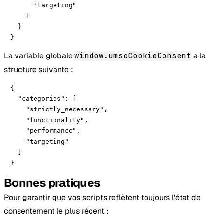
      "targeting"

    ]

  }

}
La variable globale
window.umsoCookieConsent
a la
structure suivante : ​
{ 

  "categories": [

    "strictly_necessary",

    "functionality",

    "performance",

    "targeting"

  ]

}
Bonnes pratiques
Pour garantir que vos scripts reflètent toujours l'état de
consentement le plus récent :