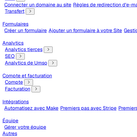
Connecter un domaine au site
Règles de redirection d'e-ma
Transfert
Formulaires
Créer un formulaire
Ajouter un formulaire à votre Site
Gesti
Analytics
Analytics tierces
SEO
Analytics de Umso
Compte et facturation
Compte
Facturation
Intégrations
Automatisez avec Make
Premiers pas avec Stripe
Premier
Équipe
Gérer votre équipe
Autres