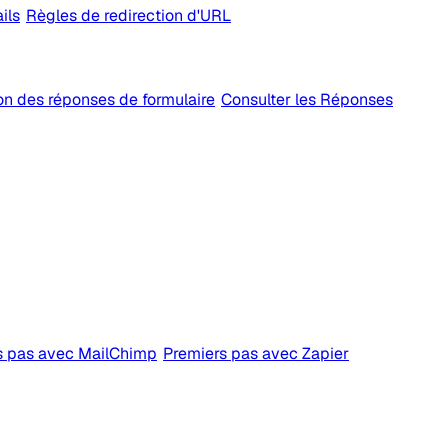
ils
Règles de redirection d'URL
on des réponses de formulaire
Consulter les Réponses
s pas avec MailChimp
Premiers pas avec Zapier