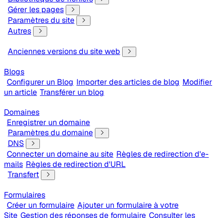
Gérer les pages
Paramètres du site
Autres
Anciennes versions du site web
Blogs
Configurer un Blog
Importer des articles de blog
Modifier
un article
Transférer un blog
Domaines
Enregistrer un domaine
Paramètres du domaine
DNS
Connecter un domaine au site
Règles de redirection d'e-
mails
Règles de redirection d'URL
Transfert
Formulaires
Créer un formulaire
Ajouter un formulaire à votre
Site
Gestion des réponses de formulaire
Consulter les